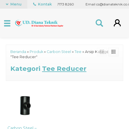
41 5848
Menu
WhatsApp +62 838 7173 8260
Kontak
Email cs@dianateknik.co.i
Beranda
»
Produk
»
Carbon Steel
»
Tee
»
Arsip Kategori
"Tee Reducer"
Kategori
Tee Reducer
Carbon Steel –