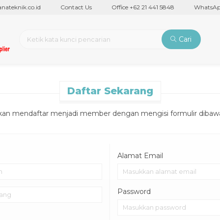
teknik.co.id
Contact Us
Office +62 21 441 5848
WhatsApp 
Cari
Daftar Sekarang
hkan mendaftar menjadi member dengan mengisi formulir dibawah
Alamat Email
Password