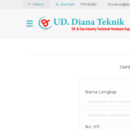
ice +62 21 441 5848
Menu
WhatsApp +62 838 7173 8260
Kontak
Email cs@diana
Sila
Nama Lengkap
No. HP