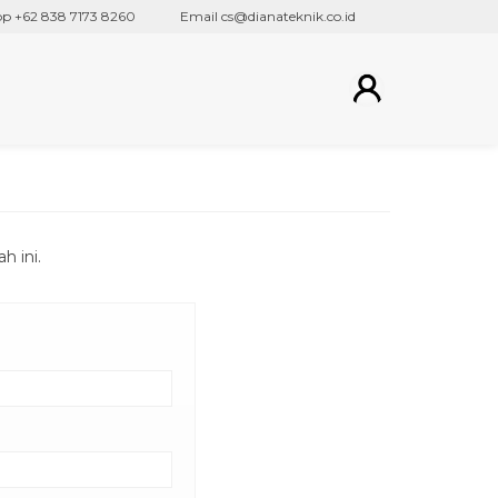
+62 838 7173 8260
Email cs@dianateknik.co.id
 ini.