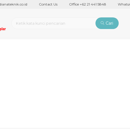
nateknik.co.id
Contact Us
Office +62 21 441 5848
WhatsAp
Cari