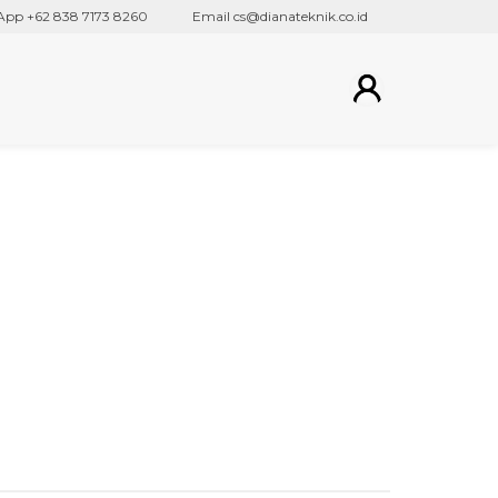
p +62 838 7173 8260
Email cs@dianateknik.co.id