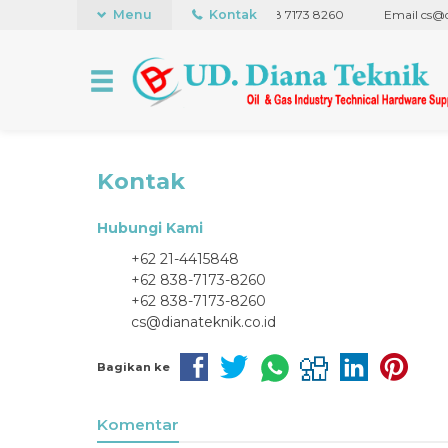
ffice +62 21 441 5848
Menu
WhatsApp +62 838 7173 8260
Kontak
Email cs@dia
Kontak
Hubungi Kami
+62 21-4415848
+62 838-7173-8260
+62 838-7173-8260
cs@dianateknik.co.id
Bagikan ke
Komentar