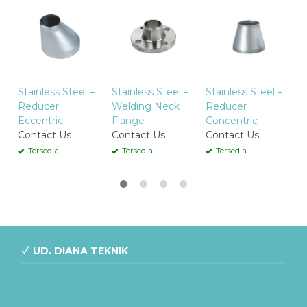
C
S
C
Stainless Steel –
Stainless Steel –
Stainless Steel –
Reducer
Welding Neck
Reducer
Eccentric
Flange
Concentric
Contact Us
Contact Us
Contact Us
Tersedia
Tersedia
Tersedia
UD. DIANA TEKNIK