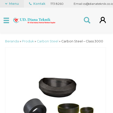
 5848
Menu
WhatsApp +62 838 7173 8260
Kontak
Email cs@dianateknik.co.id
Beranda
»
Produk
»
Carbon Steel
»
Carbon Steel – Class 3000