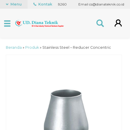
48
Menu
WhatsApp +62 838 7173 8260
Kontak
Email cs@dianateknik.co.id
Beranda
»
Produk
»
Stainless Steel – Reducer Concentric