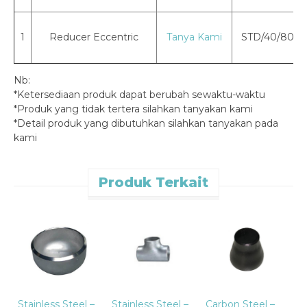
1
Reducer Eccentric
Tanya Kami
STD/40/80/1
Nb:
*Ketersediaan produk dapat berubah sewaktu-waktu
*Produk yang tidak tertera silahkan tanyakan kami
*Detail produk yang dibutuhkan silahkan tanyakan pada
kami
Produk Terkait
C
C
C
Stainless Steel –
Stainless Steel –
Carbon Steel –