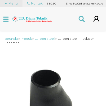
848
Menu
WhatsApp +62 838 7173 8260
Kontak
Email cs@dianateknik.co.id
Beranda
»
Produk
»
Carbon Steel
»
Carbon Steel – Reducer
Eccentric