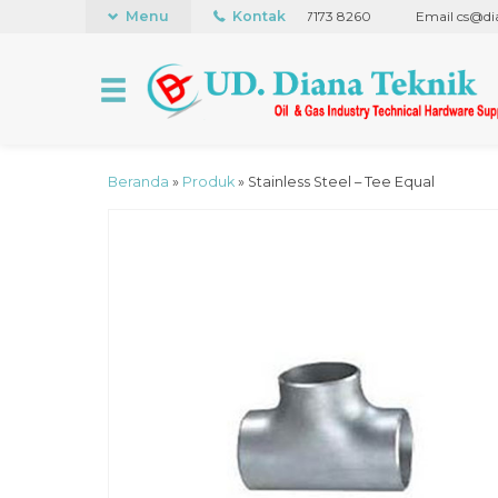
ce +62 21 441 5848
Menu
WhatsApp +62 838 7173 8260
Kontak
Email cs@dianat
Beranda
»
Produk
»
Stainless Steel – Tee Equal