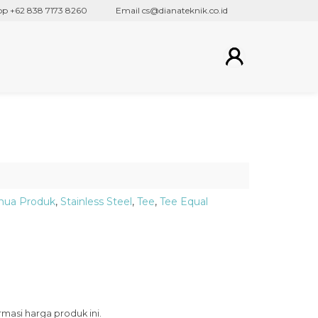
62 838 7173 8260
Email cs@dianateknik.co.id
ua Produk
,
Stainless Steel
,
Tee
,
Tee Equal
asi harga produk ini.