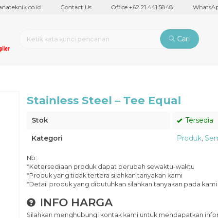
eknik.co.id
Contact Us
Office +62 21 441 5848
WhatsApp +
Cari
Stainless Steel – Tee Equal
Stok
Tersedia
Kategori
Produk
,
Sem
Nb:
*Ketersediaan produk dapat berubah sewaktu-waktu
*Produk yang tidak tertera silahkan tanyakan kami
*Detail produk yang dibutuhkan silahkan tanyakan pada kami
INFO HARGA
Silahkan menghubungi kontak kami untuk mendapatkan inform