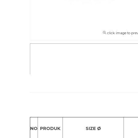
click image to pre
NO
PRODUK
SIZE Ø