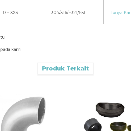
10 – XXS
304/316/F321/F51
Tanya Ka
ktu
 pada kami
Produk Terkait