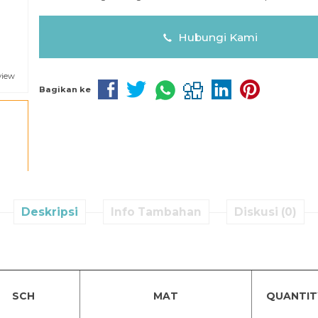
Hubungi Kami
view
Bagikan ke
Deskripsi
Info Tambahan
Diskusi (0)
SCH
MAT
QUANTIT